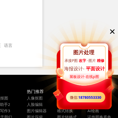
×
证
语言
图片处理
承接P图
改字
-图片
精修
海报设计-
平面设计
展板设计-在线p图
热门推荐
微信:
18780553330
优抠图
人像抠图
商品抠图
通用抠图
i助手2
人脸编辑
图片编辑
在线ps
i写作3
图片编辑器
格式转换
Ai绘画
关于我们
图片压缩
图片转格式
证件照换底色