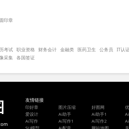
圆印章
历考试
职业资格
财务会计
金融类
医药卫生
公务员
IT认
像采集
各国签证
友情链接
图
印好章
图片压缩
好图网
爱设计
Ai助手
Ai助手1
A
Ai写作
Ai写作1
Ai写作2
A
com
SU模型
Ai配音
网站地图