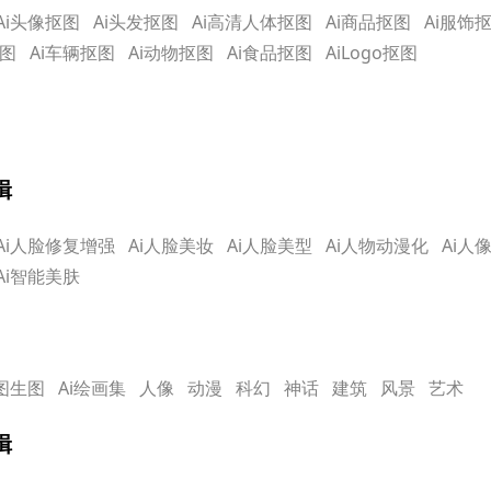
Ai头像抠图
Ai头发抠图
Ai高清人体抠图
Ai商品抠图
Ai服饰
抠图
Ai车辆抠图
Ai动物抠图
Ai食品抠图
AiLogo抠图
辑
Ai人脸修复增强
Ai人脸美妆
Ai人脸美型
Ai人物动漫化
Ai人
Ai智能美肤
i图生图
Ai绘画集
人像
动漫
科幻
神话
建筑
风景
艺术
辑