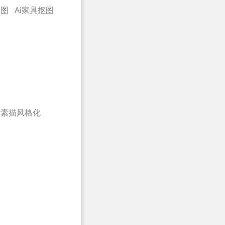
抠图
Ai家具抠图
像素描风格化