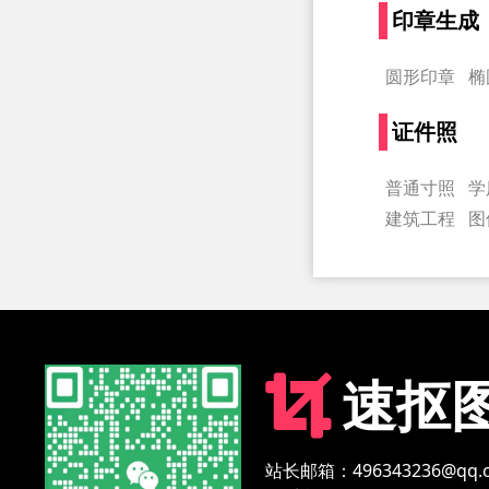
印章生成
圆形印章
椭
证件照
普通寸照
学
建筑工程
图
速抠
站长邮箱：496343236@qq.