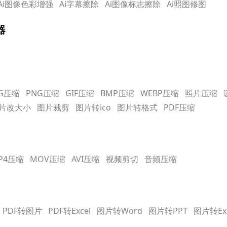
Ai图像色彩增强
Ai字幕擦除
Ai图像标志擦除
Ai照图修图
器
PG压缩
PNG压缩
GIF压缩
BMP压缩
WEBP压缩
照片压缩
片改大小
图片裁剪
图片转ico
图片转格式
PDF压缩
P4压缩
MOV压缩
AVI压缩
视频剪切
音频压缩
PDF转图片
PDF转Excel
图片转Word
图片转PPT
图片转Exc